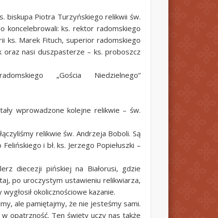
 biskupa Piotra Turzyńskiego relikwii św.
o koncelebrowali: ks. rektor radomskiego
rii ks. Marek Fituch, superior radomskiego
k oraz nasi duszpasterze – ks. proboszcz
domskiego „Gościa Niedzielnego”
stały wprowadzone kolejne relikwie – św.
czyliśmy relikwie św. Andrzeja Boboli. Są
Felińskiego i bł. ks. Jerzego Popiełuszki –
z diecezji pińskiej na Białorusi, gdzie
taj, po uroczystym ustawieniu relikwiarza,
 wygłosił okolicznościowe kazanie.
my, ale pamiętajmy, że nie jesteśmy sami.
ą w opatrzność. Ten święty uczy nas także