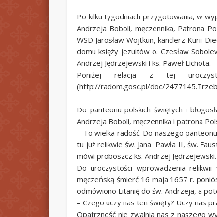
Po kilku tygodniach przygotowania, w wyp
Andrzeja Boboli, męczennika, Patrona Po
WSD Jarosław Wojtkun, kanclerz Kurii Diec
domu księży jezuitów o. Czesław Sobolew
Andrzej Jędrzejewski i ks. Paweł Lichota.
Poniżej relacja z tej uroczyst
(http://radom.gosc.pl/doc/2477145.Trzeba
Do panteonu polskich świętych i błogosł
Andrzeja Boboli, męczennika i patrona Pols
– To wielka radość. Do naszego panteonu,
tu już relikwie św. Jana Pawła II, św. Fau
mówi proboszcz ks. Andrzej Jędrzejewski.
Do uroczystości wprowadzenia relikwii 
męczeńską śmierć 16 maja 1657 r. poniósł 
odmówiono Litanię do św. Andrzeja, a pot
– Czego uczy nas ten święty? Uczy nas pr
Opatrzność nie zwalnia nas z naszego wys