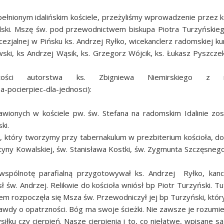
ełnionym idalińskim kościele, przeżyliśmy wprowadzenie przez ks.
lski. Mszę św. pod przewodnictwem biskupa Piotra Turzyńskieg
ezjalnej w Pińsku ks. Andrzej Ryłko, wicekanclerz radomskiej ku
ski, ks Andrzej Wąsik, ks. Grzegorz Wójcik, ks. Łukasz Pyszcze
ości autorstwa ks. Zbigniewa Niemirskiego z ra
-pocierpiec-dla-jednosci):
awionych w kościele pw. św. Stefana na radomskim Idalinie zo
ki.
 który tworzymy przy tabernakulum w prezbiterium kościoła, dołą
styny Kowalskiej, św. Stanisława Kostki, św. Zygmunta Szczęsnego 
wspólnotę parafialną przygotowywał ks. Andrzej Ryłko, kancler
św. Andrzej. Relikwie do kościoła wniósł bp Piotr Turzyński. Tu
em rozpoczęła się Msza św. Przewodniczył jej bp Turzyński, który
awdy o opatrzności. Bóg ma swoje ścieżki. Nie zawsze je rozumie
iłku czy cierpień. Nasze cierpienia i to, co niełatwe, wpisane s