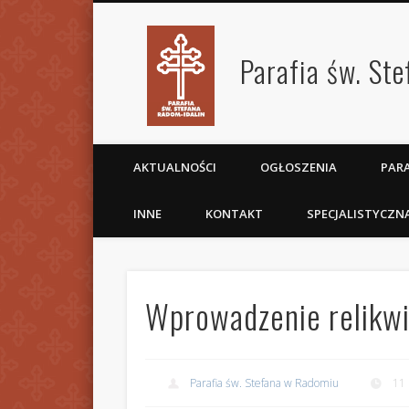
Parafia św. St
AKTUALNOŚCI
OGŁOSZENIA
PARA
INNE
KONTAKT
SPECJALISTYCZN
Wprowadzenie relikwi
Parafia św. Stefana w Radomiu
11