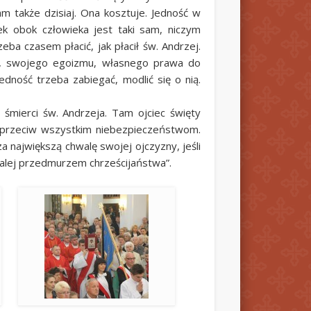
m także dzisiaj. Ona kosztuje. Jedność w
iek obok człowieka jest taki sam, niczym
eba czasem płacić, jak płacił św. Andrzej.
bie, swojego egoizmu, własnego prawa do
jedność trzeba zabiegać, modlić się o nią.
 śmierci św. Andrzeja. Tam ojciec święty
y przeciw wszystkim niebezpieczeństwom.
 największą chwalę swojej ojczyzny, jeśli
dalej przedmurzem chrześcijaństwa”.