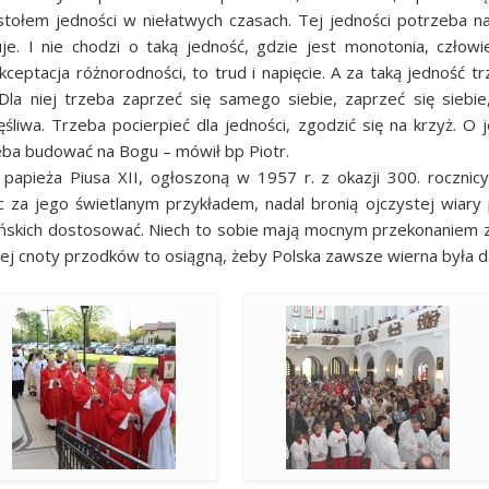
stołem jedności w niełatwych czasach. Tej jedności potrzeba na
uje. I nie chodzi o taką jedność, gdzie jest monotonia, człow
kceptacja różnorodności, to trud i napięcie. A za taką jedność trz
 Dla niej trzeba zaprzeć się samego siebie, zaprzeć się sie
śliwa. Trzeba pocierpieć dla jedności, zgodzić się na krzyż. O 
eba budować na Bogu – mówił bp Piotr.
 papieża Piusa XII, ogłoszoną w 1957 r. z okazji 300. rocznicy
ąc za jego świetlanym przykładem, nadal bronią ojczystej wiar
ańskich dostosować. Niech to sobie mają mocnym przekonaniem za
nej cnoty przodków to osiągną, żeby Polska zawsze wierna była 