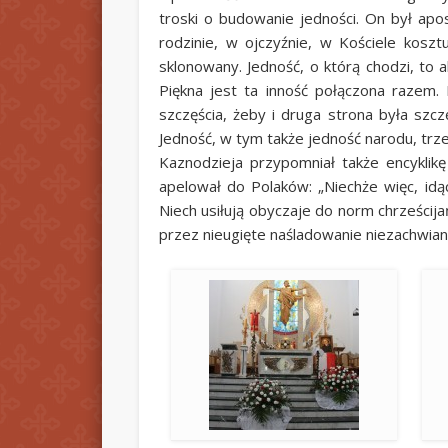
troski o budowanie jedności. On był apo
rodzinie, w ojczyźnie, w Kościele koszt
sklonowany. Jedność, o którą chodzi, to a
Piękna jest ta inność połączona razem.
szczęścia, żeby i druga strona była szczę
Jedność, w tym także jedność narodu, trz
Kaznodzieja przypomniał także encyklikę
apelował do Polaków: „Niechże więc, id
Niech usiłują obyczaje do norm chrześcij
przez nieugięte naśladowanie niezachwia