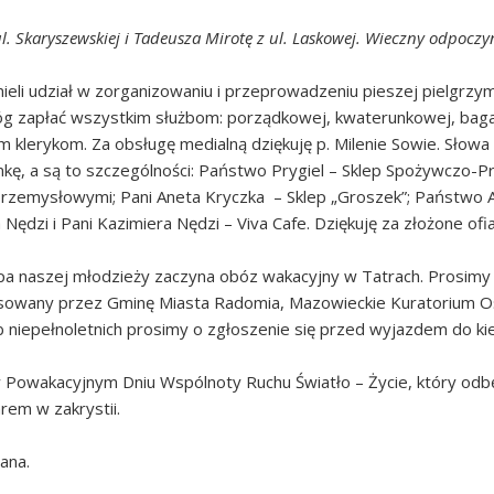
. Skaryszewskiej i Tadeusza Mirotę z ul. Laskowej. Wieczny odpocz
eli udział w zorganizowaniu i przeprowadzeniu pieszej pielgrzym
óg zapłać wszystkim służbom: porządkowej, kwaterunkowej, bagaż
 klerykom. Za obsługę medialną dziękuję p. Milenie Sowie. Słowa 
ymkę, a są to szczególności: Państwo Prygiel – Sklep Spożywczo-P
rzemysłowymi; Pani Aneta Kryczka – Sklep „Groszek”; Państwo Ag
ędzi i Pani Kazimiera Nędzi – Viva Cafe. Dziękuję za złożone ofi
pa naszej młodzieży zaczyna obóz wakacyjny w Tatrach. Prosimy o
nsowany przez Gminę Miasta Radomia, Mazowieckie Kuratorium Ośw
 niepełnoletnich prosimy o zgłoszenie się przed wyjazdem do kie
 Powakacyjnym Dniu Wspólnoty Ruchu Światło – Życie, który odbę
rem w zakrystii.
ana.