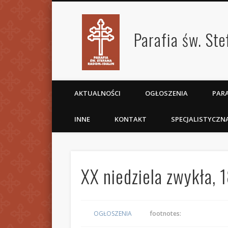
Parafia św. St
AKTUALNOŚCI
OGŁOSZENIA
PARA
INNE
KONTAKT
SPECJALISTYCZN
XX niedziela zwykła,
OGŁOSZENIA
footnotes: