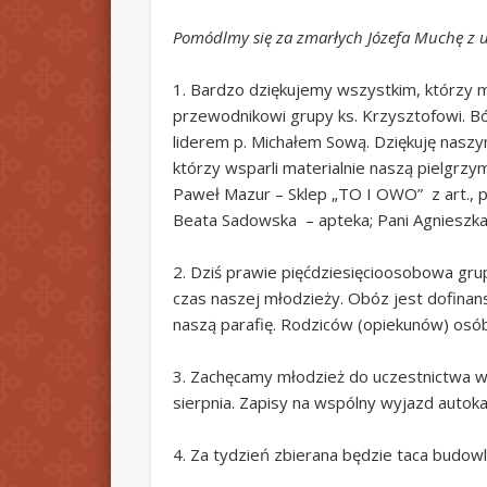
Pomódlmy się za zmarłych Józefa Muchę z ul
1. Bardzo dziękujemy wszystkim, którzy mi
przewodnikowi grupy ks. Krzysztofowi. B
liderem p. Michałem Sową. Dziękuję naszym
którzy wsparli materialnie naszą pielgrz
Paweł Mazur – Sklep „TO I OWO” z art., p
Beata Sadowska – apteka; Pani Agnieszka N
2. Dziś prawie pięćdziesięcioosobowa gru
czas naszej młodzieży. Obóz jest dofina
naszą parafię. Rodziców (opiekunów) osób
3. Zachęcamy młodzież do uczestnictwa w
sierpnia. Zapisy na wspólny wyjazd autoka
4. Za tydzień zbierana będzie taca budowl