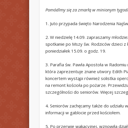
Pomódlmy się za zmarłą w minionym tygodni
1. Juto przypada święto Narodzenia Najświ
2. W niedzielę 14.09. zapraszamy młodzie
spotkanie po Mszy św. Rodziców dzieci z 
poniedziałek 15.09. o godz. 19.
3. Parafia św. Pawła Apostoła w Radomiu n
która zaprezentuje znane utwory Edith Pia
koncertem wystąpi również solistka opero
na remont kościoła po pożarze. Przewidzi
szczególności do seniorów. Więcej szczeg
4. Seniorów zachęcamy także do udziału 
informacji w gablocie przed kościołem.
5. Po przerwie wakacyjnej, wznowiła dział