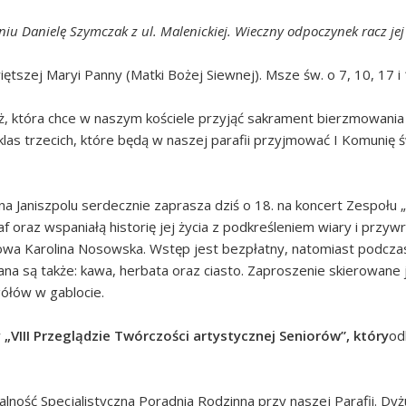
u Danielę Szymczak z ul. Malenickiej. Wieczny odpoczynek racz je
ętszej Maryi Panny (Matki Bożej Siewnej). Msze św. o 7, 10, 17 i 
ż, która chce w naszym kościele przyjąć sakrament bierzmowania 
klas trzecich, które będą w naszej parafii przyjmować I Komunię 
a Janiszpolu serdecznie zaprasza dziś o 18. na koncert Zespołu „
f oraz wspaniałą historię jej życia z podkreśleniem wiary i przy
wa Karolina Nosowska. Wstęp jest bezpłatny, natomiast podczas 
ana są także: kawa, herbata oraz ciasto. Zaproszenie skierowane 
ółów w gablocie.
w
„VIII Przeglądzie Twórczości
a
rtystycznej Seniorów”
, który
od
alność Specjalistyczna Poradnia Rodzinna przy naszej Parafii. Dyż