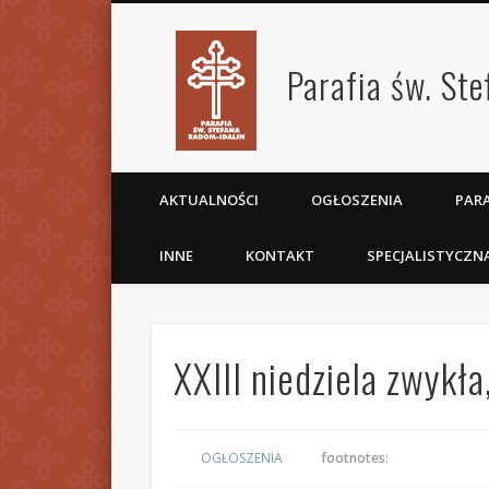
Parafia św. St
AKTUALNOŚCI
OGŁOSZENIA
PARA
INNE
KONTAKT
SPECJALISTYCZN
XXIII niedziela zwykł
OGŁOSZENIA
footnotes: