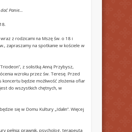
j dać Panie…
18.
wraz z rodzicami na Mszę św. o 18 i
św., zapraszamy na spotkanie w kościele w
Triodeon”, z solistką Anną Przybysz,
wrócenia wzroku przez św. Teresę. Przed
koncertu będzie możliwość złożenia ofiar
jest do wszystkich chętnych, w
będzie się w Domu Kultury „Idalin”. Więcej
ury pełnią: prawnik, psycholog, terapeuta