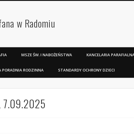
efana w Radomiu
FIA
MSZE ŚW. I NABOŻEŃSTWA
KANCELARIA PARAFIALN
A PORADNIA RODZINNA
STANDARDY OCHRONY DZIECI
a, 7.09.2025