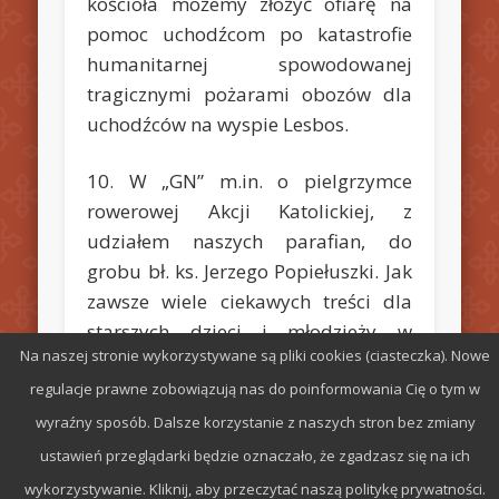
kościoła możemy złożyć ofiarę na
pomoc uchodźcom po katastrofie
humanitarnej spowodowanej
tragicznymi pożarami obozów dla
uchodźców na wyspie Lesbos.
10. W „GN” m.in. o pielgrzymce
rowerowej Akcji Katolickiej, z
udziałem naszych parafian, do
grobu bł. ks. Jerzego Popiełuszki. Jak
zawsze wiele ciekawych treści dla
starszych dzieci i młodzieży w
Na naszej stronie wykorzystywane są pliki cookies (ciasteczka). Nowe
„Małym GN”.
regulacje prawne zobowiązują nas do poinformowania Cię o tym w
wyraźny sposób. Dalsze korzystanie z naszych stron bez zmiany
ustawień przeglądarki będzie oznaczało, że zgadzasz się na ich
wykorzystywanie. Kliknij, aby przeczytać naszą politykę prywatności.
© 2026 Parafia św. Stefana w Radomiu