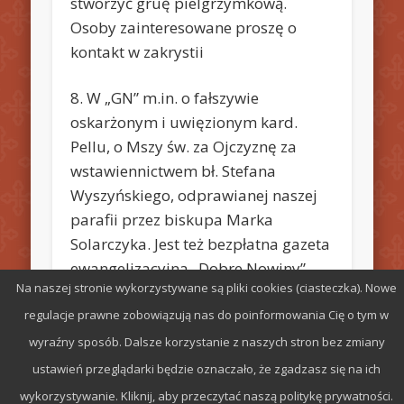
stworzyć gruę pielgrzymkową.
Osoby zainteresowane proszę o
kontakt w zakrystii
8. W „GN” m.in. o fałszywie
oskarżonym i uwięzionym kard.
Pellu, o Mszy św. za Ojczyznę za
wstawiennictwem bł. Stefana
Wyszyńskiego, odprawianej naszej
parafii przez biskupa Marka
Solarczyka. Jest też bezpłatna gazeta
ewangelizacyjna „Dobre Nowiny”
Na naszej stronie wykorzystywane są pliki cookies (ciasteczka). Nowe
oraz „Drogi Misyjne”
regulacje prawne zobowiązują nas do poinformowania Cię o tym w
wyraźny sposób. Dalsze korzystanie z naszych stron bez zmiany
ustawień przeglądarki będzie oznaczało, że zgadzasz się na ich
wykorzystywanie. Kliknij, aby przeczytać naszą politykę prywatności.
© 2026 Parafia św. Stefana w Radomiu