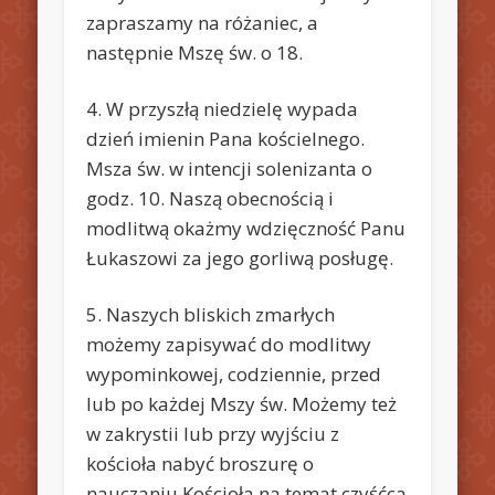
zapraszamy na różaniec, a
następnie Mszę św. o 18.
4. W przyszłą niedzielę wypada
dzień imienin Pana kościelnego.
Msza św. w intencji solenizanta o
godz. 10. Naszą obecnością i
modlitwą okażmy wdzięczność Panu
Łukaszowi za jego gorliwą posługę.
5. Naszych bliskich zmarłych
możemy zapisywać do modlitwy
wypominkowej, codziennie, przed
lub po każdej Mszy św. Możemy też
w zakrystii lub przy wyjściu z
kościoła nabyć broszurę o
nauczaniu Kościoła na temat czyśćca