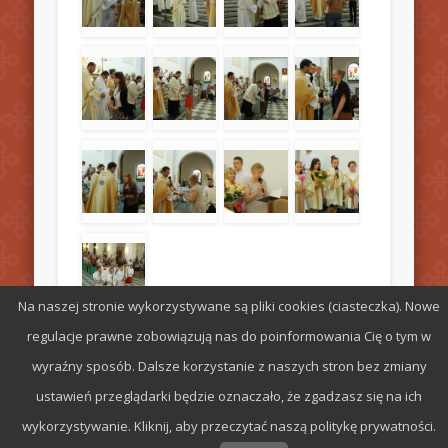
Na naszej stronie wykorzystywane są pliki cookies (ciasteczka). Nowe
regulacje prawne zobowiązują nas do poinformowania Cię o tym w
wyraźny sposób. Dalsze korzystanie z naszych stron bez zmiany
ustawień przeglądarki będzie oznaczało, że zgadzasz się na ich
wykorzystywanie. Kliknij, aby przeczytać naszą politykę prywatności.
© 2026 Parafia św. Stefana w Radomiu