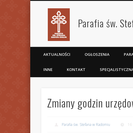
Parafia św. St
AKTUALNOŚCI
OGŁOSZENIA
PARA
INNE
KONTAKT
SPECJALISTYCZN
Zmiany godzin urzędow
Parafia św. Stefana w Radomiu
16 