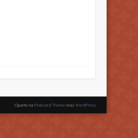
Oparte na
Pinboard Theme
oraz
WordPress