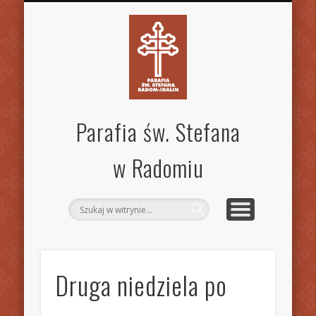
SPECJALISTYCZNA PORADNIA RODZINNA
STANDARDY OCHRONY DZIECI
MSZE ŚW. I NABOŻEŃSTWA
KANCELARIA PARAFIALNA
AKTUALNOŚCI
OGŁOSZENIA
WSPÓLNOTY
KONTAKT
PARAFIA
GALERIA
INNE
Parafia św. Stefana
w Radomiu
Druga niedziela po