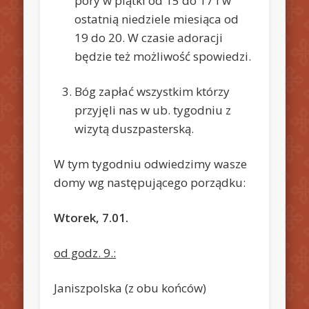
pory w piątki od 15 do 17 i w
ostatnią niedziele miesiąca od
19 do 20. W czasie adoracji
będzie też możliwość spowiedzi.
Bóg zapłać wszystkim którzy
przyjęli nas w ub. tygodniu z
wizytą duszpasterską.
W tym tygodniu odwiedzimy wasze
domy wg następującego porządku:
Wtorek, 7.01.
od godz. 9.:
Janiszpolska (z obu końców)