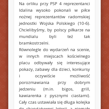
Na orliku przy PSP 4 reprezentanci
Idalina wysoko pokonali w piłce
nożnej reprezentantów radomskiej
jednostki Wojska Polskiego (10-6).
Chcielibyśmy, by polscy piłkarze na
mundialu byli też tak
bramkostrzelni.
Równolegle do wydarzeń na scenie,
w innych miejscach kościelnego
placu odbywały się interesujące
pokazy, zabawy dla dzieci, konkursy
i oczywiście możliwość
porozmawiania przy dobrym
jedzeniu (m.in. bigos, grill,
kawiarenka z pysznymi ciastami).
Cały czas ustawiała się długa kolejka
do charytatywnej loterii, a niemałe