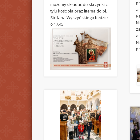
p
możemy składać do skrzynki z
ar
tyłu kościoła oraz litania do bł.
R
Stefana Wyszyńskiego będzie
N
o 17.45.
z
a
Ni
p