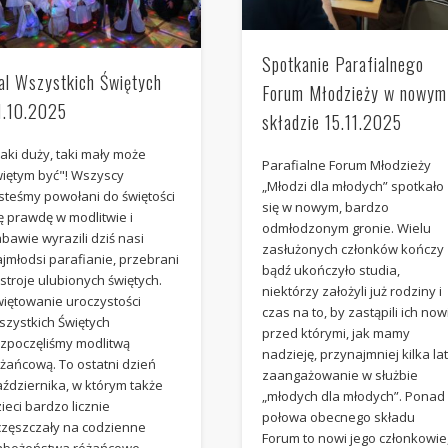
Spotkanie Parafialnego
al Wszystkich Świętych
Forum Młodzieży w nowym
1.10.2025
składzie 15.11.2025
aki duży, taki mały może
Parafialne Forum Młodzieży
więtym być"! Wszyscy
„Młodzi dla młodych” spotkało
steśmy powołani do świętości
się w nowym, bardzo
tę prawdę w modlitwie i
odmłodzonym gronie. Wielu
bawie wyrazili dziś nasi
zasłużonych członków kończy
jmłodsi parafianie, przebrani
bądź ukończyło studia,
stroje ulubionych świętych.
niektórzy założyli już rodziny i
więtowanie uroczystości
czas na to, by zastąpili ich nowi
szystkich Świętych
przed którymi, jak mamy
ozpoczęliśmy modlitwą
nadzieję, przynajmniej kilka la
żańcową. To ostatni dzień
zaangażowanie w służbie
aździernika, w którym także
„młodych dla młodych”. Ponad
ieci bardzo licznie
połowa obecnego składu
częszczały na codzienne
Forum to nowi jego członkowie
abożeństwa różańcowe.