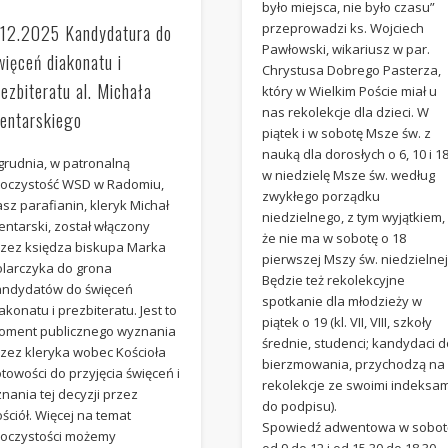
było miejsca, nie było czasu”
przeprowadzi ks. Wojciech
.12.2025 Kandydatura do
Pawłowski, wikariusz w par.
więceń diakonatu i
Chrystusa Dobrego Pasterza,
rezbiteratu al. Michała
który w Wielkim Poście miał u
nas rekolekcje dla dzieci. W
ientarskiego
piątek i w sobotę Msze św. z
nauką dla dorosłych o 6, 10 i 18
grudnia, w patronalną
w niedzielę Msze św. według
roczystość WSD w Radomiu,
zwykłego porządku
sz parafianin, kleryk Michał
niedzielnego, z tym wyjątkiem,
entarski, został włączony
że nie ma w sobotę o 18
rzez księdza biskupa Marka
pierwszej Mszy św. niedzielnej
olarczyka do grona
Będzie też rekolekcyjne
andydatów do święceń
spotkanie dla młodzieży w
akonatu i prezbiteratu. Jest to
piątek o 19 (kl. VII, VIII, szkoły
oment publicznego wyznania
średnie, studenci; kandydaci 
rzez kleryka wobec Kościoła
bierzmowania, przychodzą na
towości do przyjęcia święceń i
rekolekcje ze swoimi indeksam
nania tej decyzji przez
do podpisu).
ściół. Więcej na temat
Spowiedź adwentowa w sobot
roczystości możemy
od 9 do 12 i od 15.30 do 18.30.