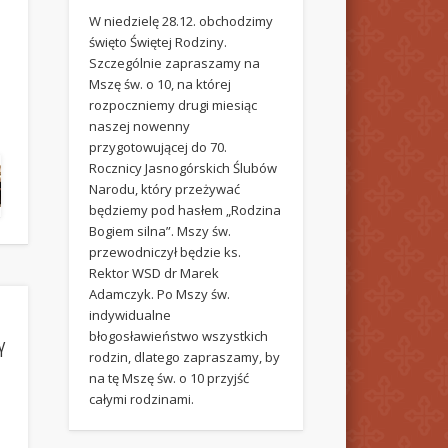
W niedzielę 28.12. obchodzimy
święto Świętej Rodziny.
Szczególnie zapraszamy na
Mszę św. o 10, na której
rozpoczniemy drugi miesiąc
naszej nowenny
przygotowującej do 70.
Rocznicy Jasnogórskich Ślubów
Narodu, który przeżywać
będziemy pod hasłem „Rodzina
Bogiem silna”. Mszy św.
przewodniczył będzie ks.
Rektor WSD dr Marek
Adamczyk. Po Mszy św.
indywidualne
błogosławieństwo wszystkich
Y
rodzin, dlatego zapraszamy, by
na tę Mszę św. o 10 przyjść
całymi rodzinami.