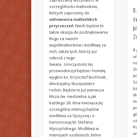
zapraszamy wszystkich, w
szczególności małżonków,
8
których zaprosimy do
ś
odnowienia małżeńskich
przyrzeczeń
. Niech będzie to
p
także okazja do podziękowania
Z
Bogu za swoich
współmałżonków i modlitwę za
8 
nich, także tych, którzy już
u
odeszli z tego
na
świata. Uroczystości tej
Zi
przewodniczył będzie i homilię
p
wygłosi ks. Krzysztof Bochniak,
S
diecezjalny duszpasterz
k
rodzin. Będzie to już pierwsza
di
Msza św. niedzielna a jak
m
każdego 28. dnia miesiąca jej
p
szczególna intencją będzie
go
modlitwa za Ojczyznę i o
uz
kanonizację bł. Stefana
Ko
Wyszyńskiego. Modlitwa w
u
intencjach osobistych, które