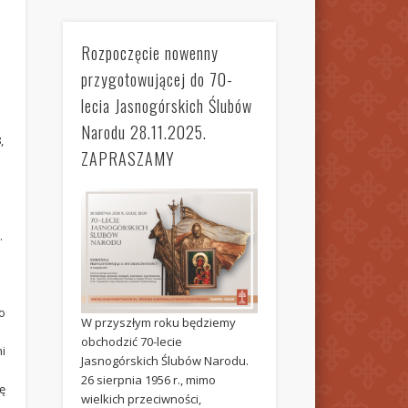
Rozpoczęcie nowenny
przygotowującej do 70-
lecia Jasnogórskich Ślubów
Narodu 28.11.2025.
,
ZAPRASZAMY
.
do
W przyszłym roku będziemy
obchodzić 70-lecie
i
Jasnogórskich Ślubów Narodu.
26 sierpnia 1956 r., mimo
ę
wielkich przeciwności,