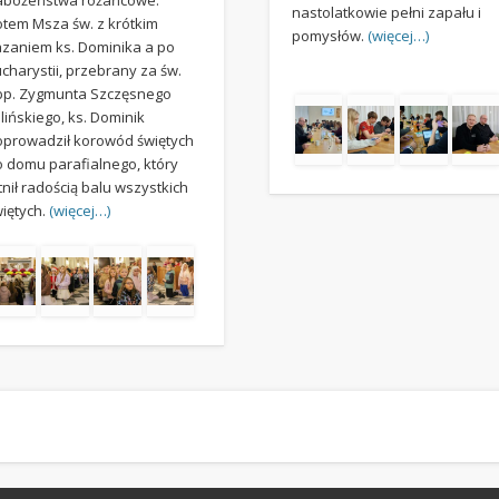
nastolatkowie pełni zapału i
otem Msza św. z krótkim
pomysłów.
(więcej…)
azaniem ks. Dominika a po
charystii, przebrany za św.
bp. Zygmunta Szczęsnego
lińskiego, ks. Dominik
oprowadził korowód świętych
o domu parafialnego, który
tnił radością balu wszystkich
więtych.
(więcej…)