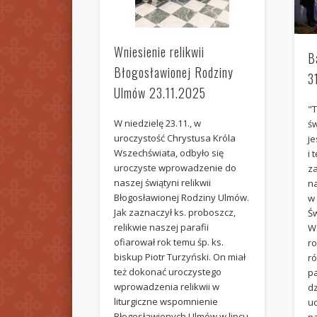
Wniesienie relikwii
B
Błogosławionej Rodziny
3
Ulmów 23.11.2025
"T
W niedzielę 23.11., w
ś
uroczystość Chrystusa Króla
je
Wszechświata, odbyło się
i 
uroczyste wprowadzenie do
za
naszej świątyni relikwii
na
Błogosławionej Rodziny Ulmów.
w 
Jak zaznaczył ks. proboszcz,
Ś
relikwie naszej parafii
W
ofiarował rok temu śp. ks.
r
biskup Piotr Turzyński. On miał
ró
też dokonać uroczystego
p
wprowadzenia relikwii w
dz
liturgiczne wspomnienie
u
Błogosławionych Ulmów w lipcu.
n