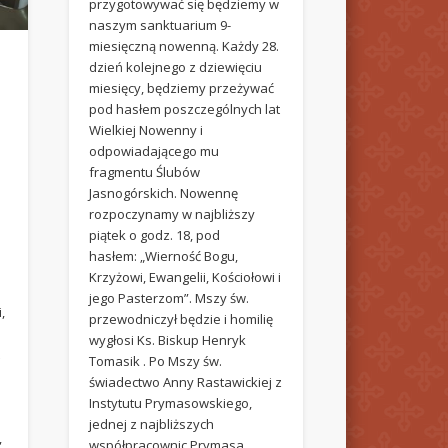
przygotowywać się będziemy w
naszym sanktuarium 9-
miesięczną nowenną. Każdy 28.
dzień kolejnego z dziewięciu
miesięcy, będziemy przeżywać
pod hasłem poszczególnych lat
Wielkiej Nowenny i
odpowiadającego mu
fragmentu Ślubów
Jasnogórskich. Nowennę
rozpoczynamy w najbliższy
piątek o godz. 18, pod
hasłem: „Wierność Bogu,
Krzyżowi, Ewangelii, Kościołowi i
jego Pasterzom”. Mszy św.
,
przewodniczył będzie i homilię
wygłosi Ks. Biskup Henryk
t
Tomasik . Po Mszy św.
świadectwo Anny Rastawickiej z
Instytutu Prymasowskiego,
jednej z najbliższych
,
współpracownic Prymasa