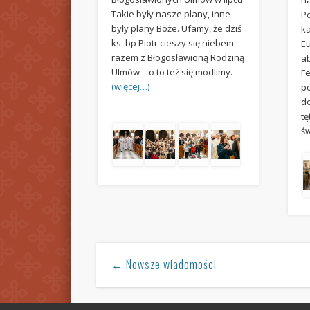
Takie były nasze plany, inne
P
były plany Boże. Ufamy, że dziś
k
ks. bp Piotr cieszy się niebem
Eu
razem z Błogosławioną Rodziną
a
Ulmów – o to też się modlimy.
Fe
(więcej…)
p
d
tę
ś
← Nowsze wiadomości