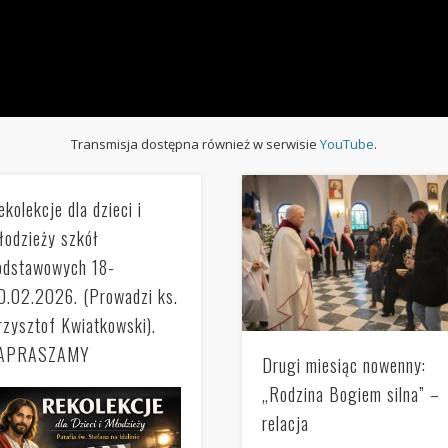
Transmisja dostępna również w serwisie
YouTube
.
ekolekcje dla dzieci i
łodzieży szkół
odstawowych 18-
0.02.2026. (Prowadzi ks.
rzysztof Kwiatkowski).
APRASZAMY
Drugi miesiąc nowenny:
„Rodzina Bogiem silna” –
relacja