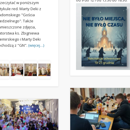
rzeczytać w poniższym
tykule red. Marty Deki z
adomskiego "Gościa
iedzielnego". Także
amieszczone zdjęcia,
utorstwa ks. Zbigniewa
emirskiego i Marty Deki
ochodzą z "GN".
(więcej…)