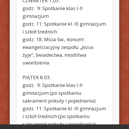
CZWARTEK 7.03.
godz. 9: Spotkanie klas I-II
gimnazjum
godz. 11: Spotkanie kl. III gimnazjum
i szkół średnich
godz. 18: Msza św., koncert
ewangelizacyjny zespołu „Jezus
żyje”, świadectwa, modlitwa
uwielbienia
PIĄTEK 8.03.
godz. 9: Spotkanie klas I-II
gimnazjum (po spotkaniu
sakrament pokuty i pojednania)
godz. 11: Spotkanie kl. III gimnazjum
i szkół średnich (po spotkaniu
sakrament pokuty i pojednania)