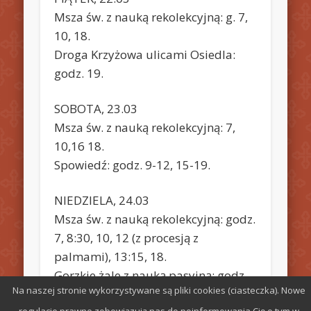
Msza św. z nauką rekolekcyjną: g. 7,
10, 18.
Droga Krzyżowa ulicami Osiedla:
godz. 19.
SOBOTA, 23.03
Msza św. z nauką rekolekcyjną: 7,
10,16 18.
Spowiedź: godz. 9-12, 15-19.
NIEDZIELA, 24.03
Msza św. z nauką rekolekcyjną: godz.
7, 8:30, 10, 12 (z procesją z
palmami), 13:15, 18.
Gorzkie żale z nauką pasyjną: godz.
Na naszej stronie wykorzystywane są pliki cookies (ciasteczka). Nowe
17.