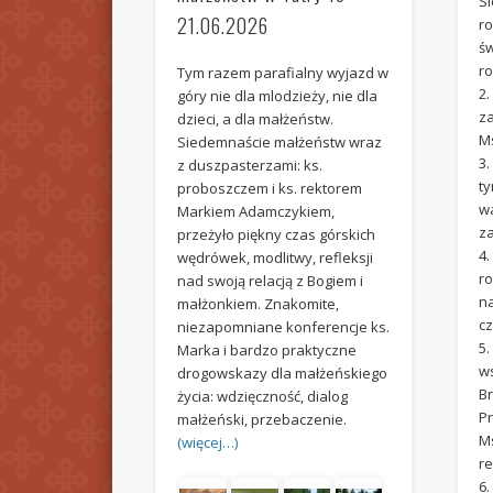
Si
21.06.2026
r
ś
ro
Tym razem parafialny wyjazd w
2
góry nie dla mlodzieży, nie dla
z
dzieci, a dla małżeństw.
Ms
Siedemnaście małżeństw wraz
3.
z duszpasterzami: ks.
t
proboszczem i ks. rektorem
w
Markiem Adamczykiem,
z
przeżyło piękny czas górskich
4
wędrówek, modlitwy, refleksji
r
nad swoją relacją z Bogiem i
na
małżonkiem. Znakomite,
cz
niezapomniane konferencje ks.
5
Marka i bardzo praktyczne
ws
drogowskazy dla małżeńskiego
Br
życia: wdzięczność, dialog
P
małżeński, przebaczenie.
M
(więcej…)
re
6.