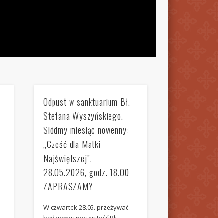
Odpust w sanktuarium Bł.
Stefana Wyszyńskiego.
Siódmy miesiąc nowenny:
„Cześć dla Matki
Najświętszej”.
28.05.2026, godz. 18.00
ZAPRASZAMY
W czwartek 28.05. przeżywać
będziemy uroczystość Bł.