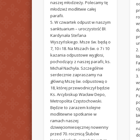
naszej młodzieży. Polecamy tę
o
młodzież modlitwie całej
p
parafii.
ro
5. W czwartek odpust w naszym
ws
sanktuarium – uroczystość Bł.
d
Kardynała Stefana
p
Wyszyńskiego. Msze św. będą o
ur
7, 10 i 18. Na Mszach św. o 7 i 10
2
kazania odpustowe wygłosi,
li
pochodzący z naszej parafii, ks.
Fa
Michał Nachyła. Szczególnie
r
serdecznie zapraszamy na
3
główną Mszę św. odpustową o
ws
18, której przewodniczył będzie
An
Ks. Arcybiskup Wacław Depo,
P
Metropolita Częstochowski.
p
Będzie to zarazem kolejne
O
modlitewne spotkanie w
b
ramach naszej
ś
dziwięciomiesięcznej nowenny
n
przed 70. rocznicą Ślubów
do