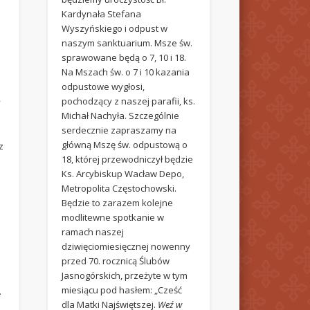
Kardynała Stefana
Wyszyńskiego i odpust w
naszym sanktuarium. Msze św.
sprawowane będą o 7, 10 i 18.
Na Mszach św. o 7 i 10 kazania
odpustowe wygłosi,
pochodzący z naszej parafii, ks.
y
Michał Nachyła. Szczególnie
serdecznie zapraszamy na
główną Mszę św. odpustową o
z
18, której przewodniczył będzie
Ks. Arcybiskup Wacław Depo,
Metropolita Częstochowski.
Będzie to zarazem kolejne
modlitewne spotkanie w
ramach naszej
dziwięciomiesięcznej nowenny
przed 70. rocznicą Ślubów
Jasnogórskich, przeżyte w tym
miesiącu pod hasłem: „Cześć
.
dla Matki Najświętszej.
Weź w