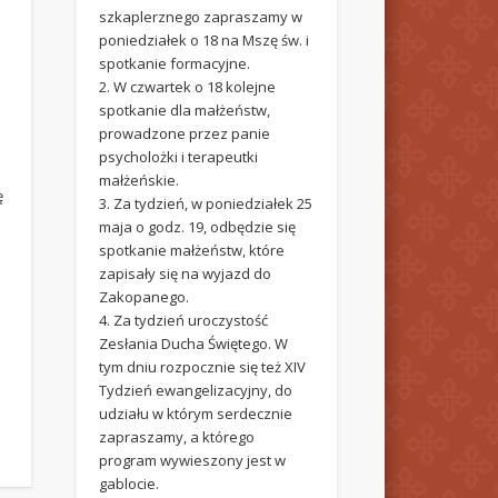
szkaplerznego zapraszamy w
poniedziałek o 18 na Mszę św. i
spotkanie formacyjne.
2. W czwartek o 18 kolejne
spotkanie dla małżeństw,
prowadzone przez panie
psycholożki i terapeutki
małżeńskie.
ę
3. Za tydzień, w poniedziałek 25
maja o godz. 19, odbędzie się
spotkanie małżeństw, które
zapisały się na wyjazd do
Zakopanego.
4. Za tydzień uroczystość
Zesłania Ducha Świętego. W
tym dniu rozpocznie się też XIV
Tydzień ewangelizacyjny, do
udziału w którym serdecznie
zapraszamy, a którego
program wywieszony jest w
gablocie.