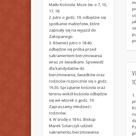
m
Matki Kościoła. Msze św. o 7, 10,
pi
17, 18.
u
2. Jutro o godz. 19, odbędzie się
j
spotkanie małżeństw, które
si
zapisały się na wyjazd do
p
Zakopanego.
pi
3. Również jutro o 18.40.
odbędzie się próba przed
sakramentem bierzmowania
wraz ze świadkami. Spowiedź
dla kandydatów do
V
bierzmowania, świadków oraz
1
rodziców rozpocznie się o godz.
19.30. Sprzątanie kościoła oraz
terenu wokół kościoła odbędzie
1.
się we wtorek o godz. 19.
pr
Zapraszamy młodzież i
K
rodziców.
n
4. W środę o 18 ks. Biskup
dz
Marek Solarczyk udzieli
Pa
sakramentu bierzmowania
pr