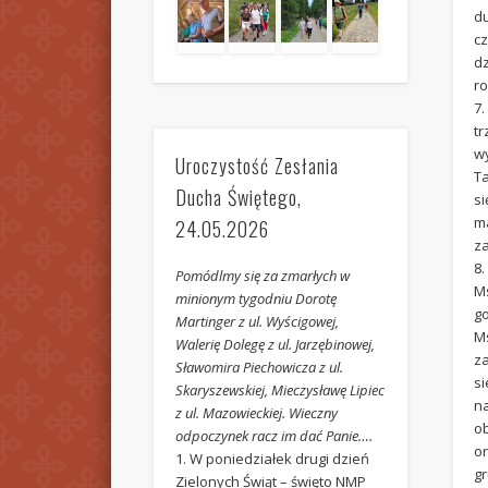
d
c
d
r
7
t
w
Uroczystość Zesłania
Ta
Ducha Świętego,
si
ma
24.05.2026
z
8.
Pomódlmy się za zmarłych w
M
minionym tygodniu Dorotę
go
Martinger z ul. Wyścigowej,
M
Walerię Dolegę z ul. Jarzębinowej,
z
Sławomira Piechowicza z ul.
s
Skaryszewskiej, Mieczysławę Lipiec
na
z ul. Mazowieckiej. Wieczny
o
odpoczynek racz im dać Panie….
o
1. W poniedziałek drugi dzień
g
Zielonych Świąt – święto NMP