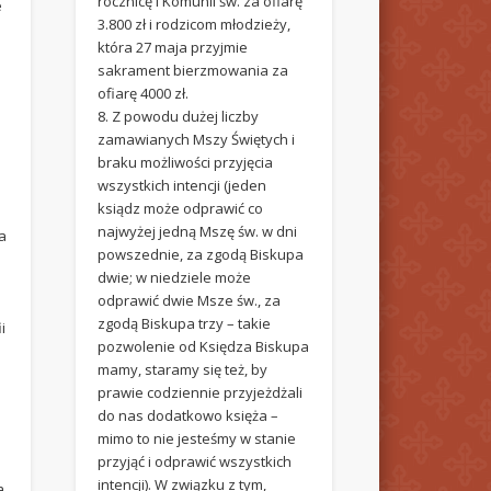
rocznicę I Komunii św. za ofiarę
e
3.800 zł i rodzicom młodzieży,
która 27 maja przyjmie
sakrament bierzmowania za
ofiarę 4000 zł.
8. Z powodu dużej liczby
zamawianych Mszy Świętych i
braku możliwości przyjęcia
wszystkich intencji (jeden
ksiądz może odprawić co
najwyżej jedną Mszę św. w dni
a
powszednie, za zgodą Biskupa
ć
dwie; w niedziele może
odprawić dwie Msze św., za
zgodą Biskupa trzy – takie
i
pozwolenie od Księdza Biskupa
mamy, staramy się też, by
prawie codziennie przyjeżdżali
do nas dodatkowo księża –
mimo to nie jesteśmy w stanie
przyjąć i odprawić wszystkich
intencji). W związku z tym,
a