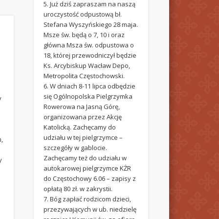
5. Już dziś zapraszam na naszą
uroczystość odpustową bł.
Stefana Wyszyńskiego 28 maja.
Msze św. będą o 7, 10 i oraz
główna Msza św. odpustowa o
18, której przewodniczył będzie
Ks. Arcybiskup Wacław Depo,
Metropolita Częstochowski.
6. W dniach 8-11 lipca odbędzie
się Ogólnopolska Pielgrzymka
y
Rowerowa na Jasną Górę,
organizowana przez Akcję
Katolicką. Zachęcamy do
udziału w tej pielgrzymce –
,
szczegóły w gablocie.
Zachęcamy też do udziału w
y
autokarowej pielgrzymce KŻR
do Częstochowy 6.06 – zapisy z
opłatą 80 zł. w zakrystii.
y
7. Bóg zapłać rodzicom dzieci,
przezywających w ub. niedzielę