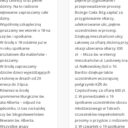
ewcy Lednicy oraz piknik
piękne przygotowanie i
odzinny. Na to radosne
przeprowadzenie procesji
więtowanie zapraszamy całe
Bożego Ciała. Bóg zapłać za
dziny.
przygotowanie ołtarzy,
. Wspólnotę szkaplerzną
udekorowanie ulic, piękne
apraszamy we wtorek o 18 na
uczestnictwo w procesji.
zę św. i spotkanie.
Dziękuję mieszkańcom ulicy
 W środę o 18 ostatnie już w
Lakowej za ofiarę złożoną prz
ym roku spotkanie
okazji ubierania ołtarzy 300
arsztatowe dla małżeństw –
zł. – Msza św. w intencji
apraszamy.
mieszkańców ul. Laskowej ora
. W środę zapraszamy
ul. Nałkowskiej dziś o 10.
odziców dzieci wyjeżdżających
Bardzo dziękuje także
 kolonię w dniach od 29
uczestnikom wczorajszej
erwca do 3 lipca.
pielgrzymki KŻR do
. Również w środę
Częstochowy za ofiarę 600 zł.
pomnienie liturgiczne św.
2. W poniedziałek o 19
ata Alberta – odpust na
spotkanie uczestników obozu
rędocinku. U nas na każdej
młodzieżowego w Tatrach.
szy św. błogosławieństwo
Uczestników niepełnoletnich
likwiami św. Alberta.
prosimy o przyjście z rodzicem
 Wszystkie grupy
3. W czwartek o 19 spotkanie