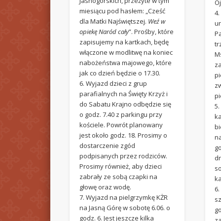
Jasnogórskich, przeżyte w tym
O
miesiącu pod hasłem: „Cześć
4.
dla Matki Najświętszej.
Weź w
u
opiekę Naród cały
”. Prośby, które
P
zapisujemy na kartkach, będę
tr
włączone w modlitwę na koniec
M
nabożeństwa majowego, które
z
jak co dzień będzie o 17.30.
p
6. Wyjazd dzieci z grup
z
parafialnych na Święty Krzyż i
p
do Sabatu Krajno odbędzie się
5.
o godz. 7.40 z parkingu przy
k
kościele. Powrót planowany
b
jest około godz. 18. Prosimy o
na
dostarczenie zgód
go
podpisanych przez rodziców.
dn
Prosimy również, aby dzieci
s
zabrały ze sobą czapki na
k
głowę oraz wodę.
6.
7. Wyjazd na pielgrzymkę KŻR
s
na Jasną Górę w sobotę 6.06. o
g
godz. 6. Jest jeszcze kilka
z