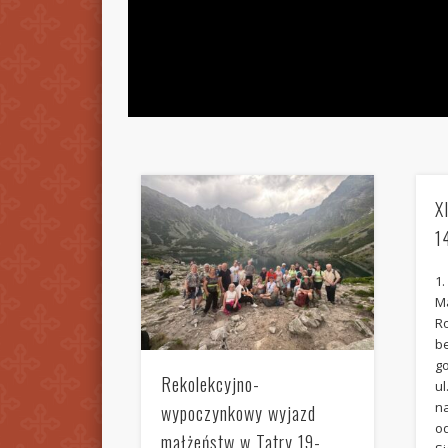
X
1
1
Ma
R
b
go
Rekolekcyjno-
ul
na
wypoczynkowy wyjazd
o
małżeństw w Tatry 19-