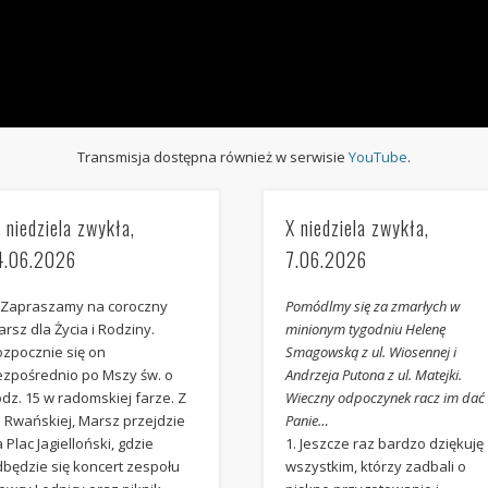
Transmisja dostępna również w serwisie
YouTube
.
I niedziela zwykła,
X niedziela zwykła,
4.06.2026
7.06.2026
. Zapraszamy na coroczny
Pomódlmy się za zmarłych w
rsz dla Życia i Rodziny.
minionym tygodniu Helenę
ozpocznie się on
Smagowską z ul. Wiosennej i
ezpośrednio po Mszy św. o
Andrzeja Putona z ul. Matejki.
dz. 15 w radomskiej farze. Z
Wieczny odpoczynek racz im dać
. Rwańskiej, Marsz przejdzie
Panie…
 Plac Jagielloński, gdzie
1. Jeszcze raz bardzo dziękuję
dbędzie się koncert zespołu
wszystkim, którzy zadbali o