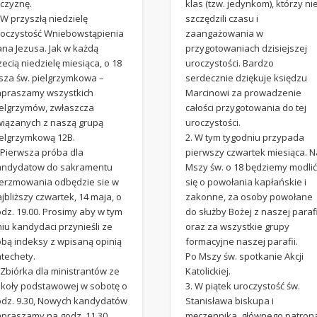
jczyznę.
klas (tzw. jedynkom), którzy ni
 W przyszłą niedzielę
szczędzili czasu i
roczystość Wniebowstąpienia
zaangażowania w
ana Jezusa. Jak w każdą
przygotowaniach dzisiejszej
zecią niedzielę miesiąca, o 18
uroczystości. Bardzo
sza św. pielgrzymkowa –
serdecznie dziękuje księdzu
apraszamy wszystkich
Marcinowi za prowadzenie
ielgrzymów, zwłaszcza
całości przygotowania do tej
wiązanych z naszą grupą
uroczystości.
ielgrzymkową 12B.
2. W tym tygodniu przypada
 Pierwsza próba dla
pierwszy czwartek miesiąca. N
andydatow do sakramentu
Mszy św. o 18 będziemy modli
ierzmowania odbędzie sie w
się o powołania kapłańskie i
jbliższy czwartek, 14 maja, o
zakonne, za osoby powołane
dz. 19.00. Prosimy aby w tym
do służby Bożej z naszej parafi
iu kandydaci przynieśli ze
oraz za wszystkie grupy
obą indeksy z wpisaną opinią
formacyjne naszej parafii.
atechety.
Po Mszy św. spotkanie Akcji
 Zbiórka dla ministrantów ze
Katolickiej.
zkoły podstawowej w sobotę o
3. W piątek uroczystość św.
odz. 9.30, Nowych kandydatów
Stanisława biskupa i
apraszamy na godz. 11.30.
męczennika, głównego patron