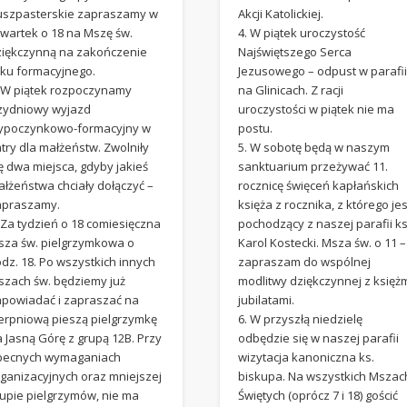
uszpasterskie zapraszamy w
Akcji Katolickiej.
zwartek o 18 na Mszę św.
4. W piątek uroczystość
ziękczynną na zakończenie
Najświętszego Serca
oku formacyjnego.
Jezusowego – odpust w parafi
. W piątek rozpoczynamy
na Glinicach. Z racji
rzydniowy wyjazd
uroczystości w piątek nie ma
ypoczynkowo-formacyjny w
postu.
try dla małżeństw. Zwolniły
5. W sobotę będą w naszym
ę dwa miejsca, gdyby jakieś
sanktuarium przeżywać 11.
łżeństwa chciały dołączyć –
rocznicę święceń kapłańskich
apraszamy.
księża z rocznika, z którego jes
 Za tydzień o 18 comiesięczna
pochodzący z naszej parafii ks
sza św. pielgrzymkowa o
Karol Kostecki. Msza św. o 11 –
dz. 18. Po wszystkich innych
zapraszam do wspólnej
szach św. będziemy już
modlitwy dziękczynnej z księż
apowiadać i zapraszać na
jubilatami.
ierpniową pieszą pielgrzymkę
6. W przyszłą niedzielę
 Jasną Górę z grupą 12B. Przy
odbędzie się w naszej parafii
becnych wymaganiach
wizytacja kanoniczna ks.
rganizacyjnych oraz mniejszej
biskupa. Na wszystkich Mszac
rupie pielgrzymów, nie ma
Świętych (oprócz 7 i 18) gościć