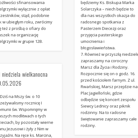
ożliwości sfinansowania
będziemy Ks. Biskupa Marka
elgrzymki wyłącznie z opłat
Solarczyka – niech będzie to
czestników, stąd, podobnie
dla nas wszystkich okazja do
ak w ubiegłym roku, zwrócimy
radosnego spotkania z
ę też z prośbą o ofiary do
Pasterzem Diecezji oraz
uszek na organizację
przyjęcia pasterskiego
elgrzymki w grupie 12B.
umocnienia i
błogosławieństwa.
7. Również w przyszłą niedziel
zapraszamy na coroczny
Marsz dla Życia i Rodziny.
I niedziela wielkanocna
Rozpocznie się on o godz. 16.
przed kościołem farnym. Z ul.
0.05.2026
Rwańskiej, Marsz przejdzie na
Plac Jagielloński, gdzie
 Dziś na Mszy św. o 10
odbędzie się koncert zespołu
zeżywalismy rocznicę I
Siewcy Lednicy oraz piknik
omunii św. Wspomnijmy w
rodzinny. Na to radosne
aszych modlitwach o tych
świętowanie zapraszamy całe
ieciach, by pozostały wierne
rodziny.
nu Jezusowi i żyły z Nim w
zyjaźni. Na ręce ks. Marcina,