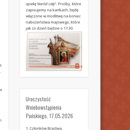
opiekę Naród cały
”. Prośby, które
zapisujemy na kartkach, będę
włączone w modlitwę na koniec
nabożeństwa majowego, które
i
jak co dzień będzie o 17.30.
t
.
mi
Uroczystość
Wniebowstąpienia
Pańskiego, 17.05.2026
h
1. Członków Bractwa