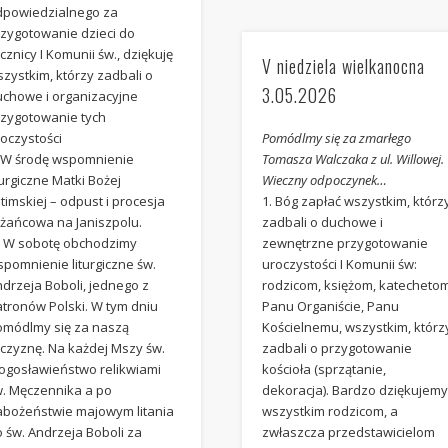
dpowiedzialnego za
rzygotowanie dzieci do
cznicy I Komunii św., dziękuję
V niedziela wielkanocna
zystkim, którzy zadbali o
3.05.2026
uchowe i organizacyjne
rzygotowanie tych
oczystości
Pomódlmy się za zmarłego
. W środę wspomnienie
Tomasza Walczaka z ul. Willowej.
turgiczne Matki Bożej
Wieczny odpoczynek…
timskiej – odpust i procesja
1. Bóg zapłać wszystkim, którz
óżańcowa na Janiszpolu.
zadbali o duchowe i
. W sobotę obchodzimy
zewnętrzne przygotowanie
pomnienie liturgiczne św.
uroczystości I Komunii św:
drzeja Boboli, jednego z
rodzicom, księżom, katechetom
atronów Polski. W tym dniu
Panu Organiście, Panu
omódlmy się za naszą
Kościelnemu, wszystkim, którz
jczyznę. Na każdej Mszy św.
zadbali o przygotowanie
łogosławieństwo relikwiami
kościoła (sprzątanie,
w. Męczennika a po
dekoracja). Bardzo dziękujem
abożeństwie majowym litania
wszystkim rodzicom, a
 św. Andrzeja Boboli za
zwłaszcza przedstawicielom